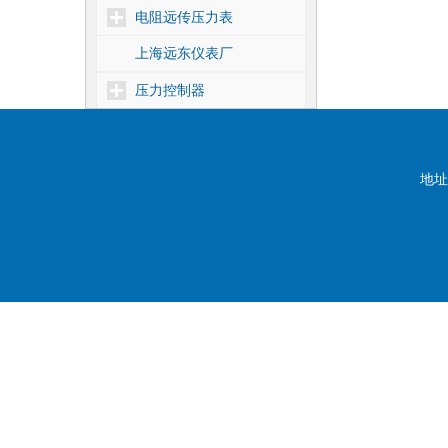
电阻远传压力表
上海远东仪表厂
压力控制器
差压控制器
温度控制器
地址
核电1E级压力控制器
靶式流量控制器
密度控制器
船用压力控制器
压力式温度控制器