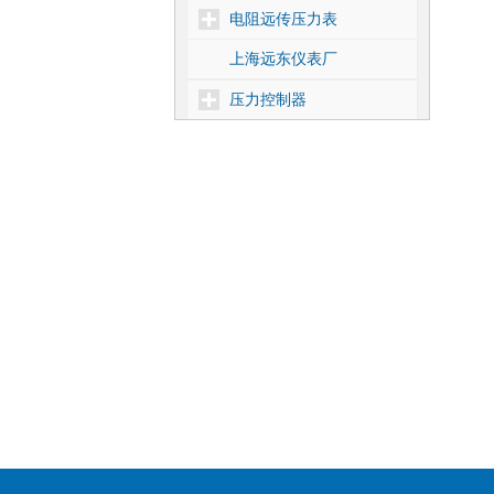
电阻远传压力表
上海远东仪表厂
压力控制器
差压控制器
温度控制器
核电1E级压力控制器
靶式流量控制器
密度控制器
船用压力控制器
压力式温度控制器