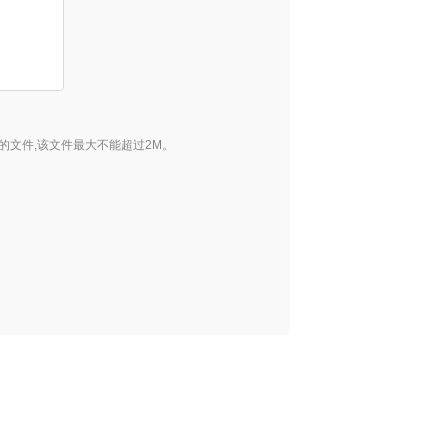
tif,tiff,png的文件,该文件最大不能超过2M。