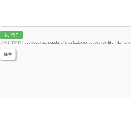
添加附件
只能上传格式为doc,docx,xls,xlsx,ppt,zip,rar,gz,bz2,bmp,jpg,jpeg,jpe,jfif,gif,
1
2
3