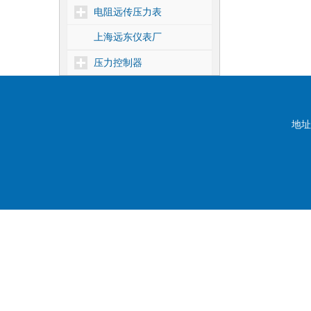
电阻远传压力表
上海远东仪表厂
压力控制器
差压控制器
温度控制器
地址
核电1E级压力控制器
靶式流量控制器
密度控制器
船用压力控制器
压力式温度控制器