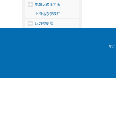
电阻远传压力表
上海远东仪表厂
压力控制器
差压控制器
温度控制器
地址
核电1E级压力控制器
靶式流量控制器
密度控制器
船用压力控制器
压力式温度控制器