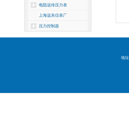
电阻远传压力表
上海远东仪表厂
压力控制器
差压控制器
温度控制器
核电1E级压力控制器
地址
靶式流量控制器
密度控制器
船用压力控制器
压力式温度控制器