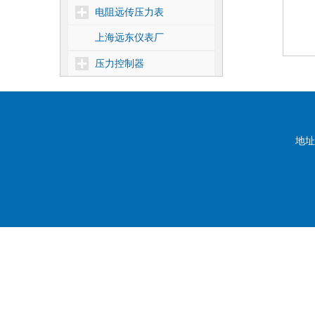
电阻远传压力表
上海远东仪表厂
压力控制器
差压控制器
温度控制器
核电1E级压力控制器
地址
靶式流量控制器
密度控制器
船用压力控制器
压力式温度控制器