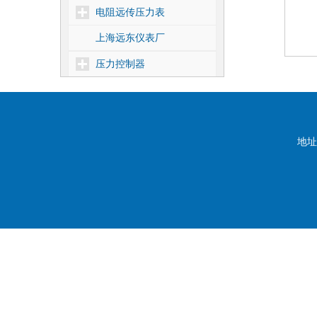
电阻远传压力表
上海远东仪表厂
压力控制器
差压控制器
温度控制器
核电1E级压力控制器
地址
靶式流量控制器
密度控制器
船用压力控制器
压力式温度控制器