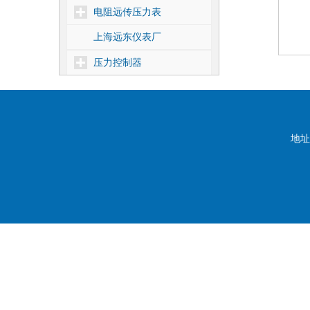
电阻远传压力表
上海远东仪表厂
压力控制器
差压控制器
温度控制器
核电1E级压力控制器
地址
靶式流量控制器
密度控制器
船用压力控制器
压力式温度控制器